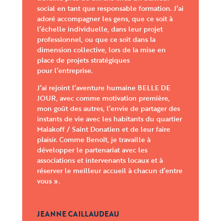
social en tant que responsable formation. J’ai
adoré accompagner les gens, que ce soit à
l’échelle individuelle, dans leur projet
professionnel, ou que ce soit dans la
dimension collective, lors de la mise en
place de projets stratégiques
pour l’entreprise.
J’ai rejoint l’aventure humaine BELLE DE
JOUR, avec comme motivation première,
mon goût des autres, l’envie de partager des
instants de vie avec les habitants du quartier
Malakoff / Saint Donatien et de leur faire
plaisir. Comme Benoît, je travaille à
développer le partenariat avec les
associations et intervenants locaux et à
réserver le meilleur accueil à chacun d’entre
vous ».
JEANNE CAILLAUDEAU